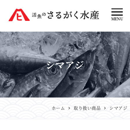
MENU
活魚のさるが
く水産
シマアジ
ホーム
取り扱い商品
シマアジ