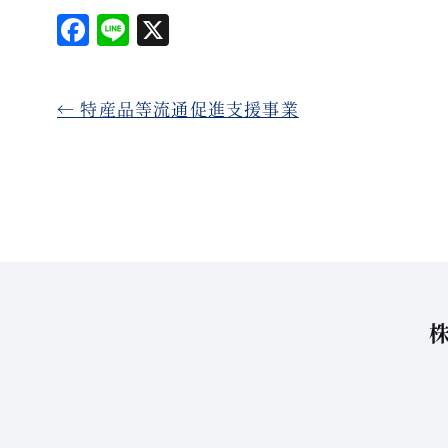
F
L
X
a
i
c
n
←
特産品等流通促進支援事業
e
e
b
o
o
k